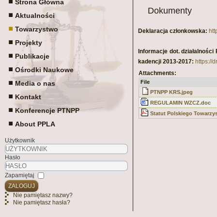
Strona Główna
Dokumenty
Aktualności
Towarzystwo
Deklaracja członkowska:
ht
Projekty
Informacje dot. działalnoś
Publikacje
kadencji 2013-2017:
https:/
Ośrodki Naukowe
Attachments:
File
Media o nas
PTNPP KRS.jpeg
Kontakt
REGULAMIN WZCZ.doc
Konferencje PTNPP
Statut Polskiego Towarz
About PPLA
Użytkownik
Hasło
Zapamiętaj
ZALOGUJ
Nie pamiętasz nazwy?
Nie pamiętasz hasła?