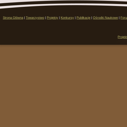
Strona Główna
|
Towarzystwo
|
Projekty
|
Konkursy
|
Publikacje
|
Ośrodki Naukowe
|
For
Projek