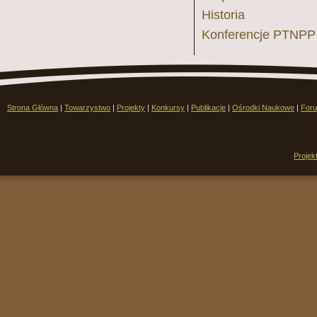
Historia
Konferencje PTNPP
Strona Główna
|
Towarzystwo
|
Projekty
|
Konkursy
|
Publikacje
|
Ośrodki Naukowe
|
For
Projek