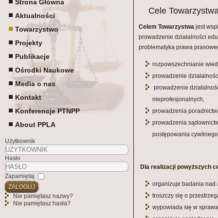
Strona Główna
Cele Towarzystw
Aktualności
Celem Towarzystwa
jest wsp
Towarzystwo
prowadzenie działalności edu
Projekty
problematyka prawa prasoweg
Publikacje
rozpowszechnianie wiedz
Ośrodki Naukowe
prowadzenie działalnoś
Media o nas
prowadzenie działalnośc
Kontakt
nieprofesjonalnych,
Konferencje PTNPP
prowadzenia poradnictwa
prowadzenia sądownictw
About PPLA
postępowania cywilnego
Użytkownik
Hasło
Dla realizacji powyższych 
Zapamiętaj
organizuje badania nad
ZALOGUJ
troszczy się o przestrzeg
Nie pamiętasz nazwy?
Nie pamiętasz hasła?
wypowiada się w sprawa