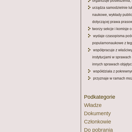
organizuje posiedzenia,
urządza samodzielnie lub
naukowe, wykłady publicz
dotyczącej prawa praso
tworzy sekcje i komisje
wydaje czasopisma pośw
popularnonaukowe z teg
współpracuje z właściwy
instytucjami w sprawach
innych sprawach objętyc
współdziała z pokrewnym
przyznaje w ramach możl
Podkategorie
Władze
Dokumenty
Członkowie
Do pobrania